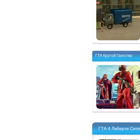
ГТА Крутой Гангстер
ГТА 4 Либерти Сити